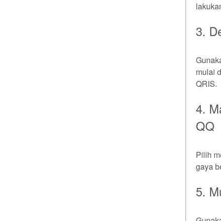
lakukan
3. D
Gunaka
mulai d
QRIS.
4. M
QQ
Pilih 
gaya b
5. M
Gunakan