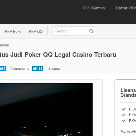
PKV Games
Daftar PK
Search
PKV Poker
PKV QQ
Resmi
us Judi Poker QQ Legal Casino Terbaru
Comments
Support
887
65413
Lisens
Stand
Lisen
Incl
PKV
Incl
PKV
Use, b
Incl
PKV
produ
The to
Situs 