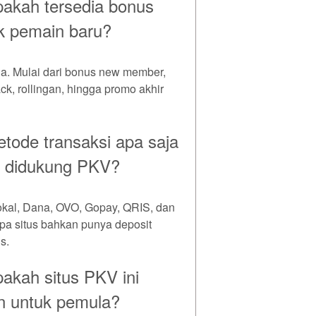
pakah tersedia bonus
k pemain baru?
ia. Mulai dari bonus new member,
k, rollingan, hingga promo akhir
etode transaksi apa saja
 didukung PKV?
okal, Dana, OVO, Gopay, QRIS, dan
pa situs bahkan punya deposit
s.
pakah situs PKV ini
 untuk pemula?