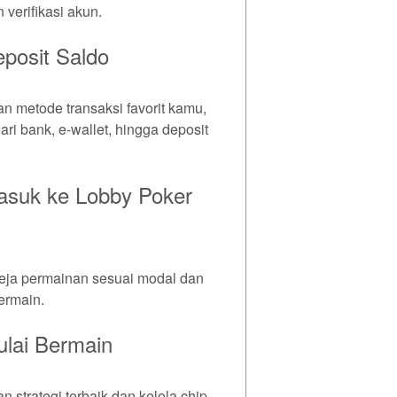
 verifikasi akun.
eposit Saldo
n metode transaksi favorit kamu,
ari bank, e-wallet, hingga deposit
asuk ke Lobby Poker
meja permainan sesuai modal dan
ermain.
ulai Bermain
 strategi terbaik dan kelola chip