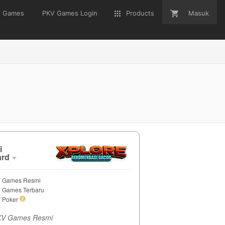
V Games
PKV Games Login
Products
Masuk
i
ard
59
si Standard
$
SELECTED
uded:
 Games Resmi
uded:
 Games Terbaru
y you or one client, in a single end
uded:
 Poker
ct which end users
are not
charged for.
tal price includes the item price and a
PKV Games Resmi