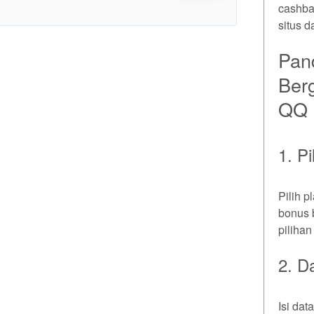
cashbac
situs da
Pan
Ber
QQ
1. Pi
Pilih p
bonus 
piliha
2. D
Isi dat