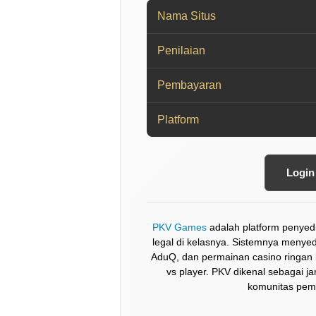
Nama Situs
Penilaian
Pembayaran
Platform
Login
PKV Games
adalah platform penyedi
legal di kelasnya. Sistemnya menye
AduQ, dan permainan casino ringan 
vs player. PKV dikenal sebagai j
komunitas pemai