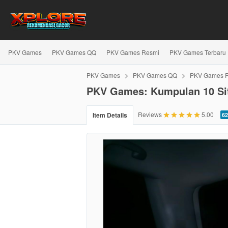
PKV Games
PKV Games QQ
PKV Games Resmi
PKV Games Terbaru
PKV Games
PKV Games QQ
PKV Games 
PKV Games: Kumpulan 10 Sit
5.00
Reviews
5.00
Item Details
62
stars